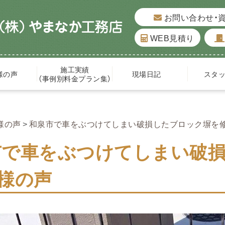
お問い合わせ・
WEB見積り
施工実績
様の声
現場日記
スタ
（事例別料金プラン集）
様の声
和泉市で車をぶつけてしまい破損したブロック塀を
市で車をぶつけてしまい破
様の声