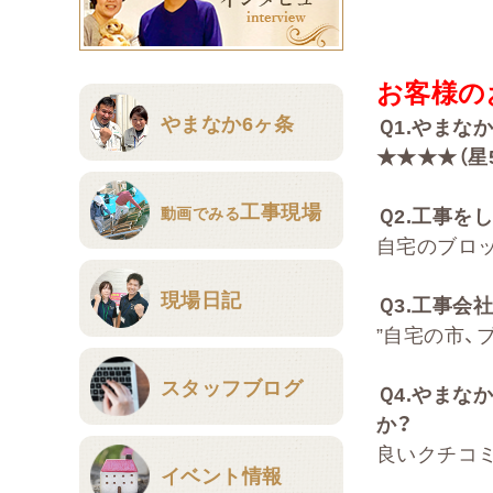
お客様の
やまなか6ヶ条
Ｑ
1.
やまな
★★★★（星
工事現場
動画でみる
Ｑ
2
.
工事をし
自宅のブロ
現場日記
Ｑ
3.
工事会社
”自宅の市、
スタッフブログ
Ｑ
4.
やまな
か？
良いクチコミ
イベント情報