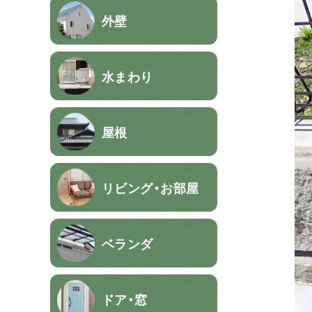
外壁
水まわり
屋根
リビング・お部屋
ベランダ
ドア・窓