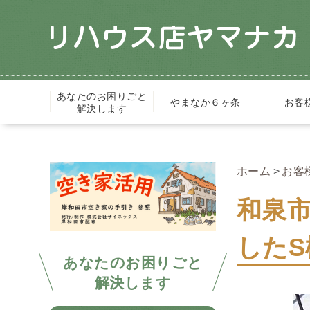
あなたのお困りごと
やまなか６ヶ条
お客
解決します
ホーム
お客
和泉
したS
あなたのお困りごと
解決します