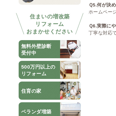
Ｑ
5.
何が決め
ホームペー
住まいの増改築
リフォーム
Ｑ
6.
実際にや
おまかせください
丁寧な対応
無料外壁診断
受付中
500万円以上の
リフォーム
住育の家
ベランダ増築