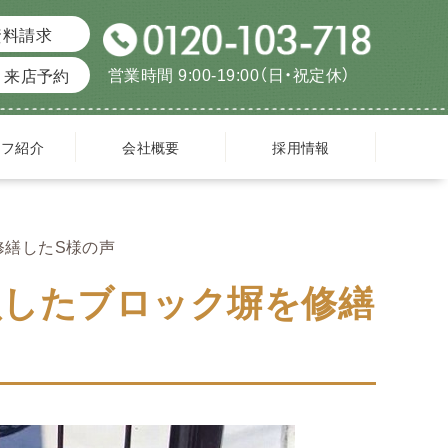
資料請求
営業時間 9:00-19:00（日・祝定休）
来店予約
ッフ紹介
会社概要
採用情報
修繕したS様の声
損したブロック塀を修繕