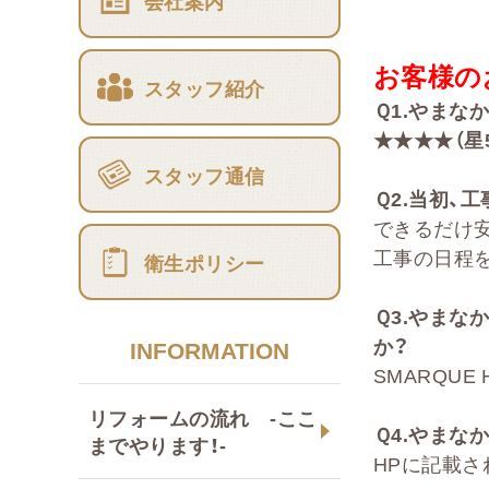
会社案内
お客様の
スタッフ紹介
Ｑ
1.
やまな
★★★★（星
スタッフ通信
Ｑ
2
.
当初、工
できるだけ
工事の日程
衛生ポリシー
Ｑ
3.
やまな
か
？
INFORMATION
SMARQUE
リフォームの流れ -ここ
Ｑ
4.
やまなか
までやります！-
HPに記載