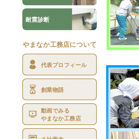
耐震診断
やまなか工務店について
代表プロフィール
創業物語
動画でみる
やまなか工務店