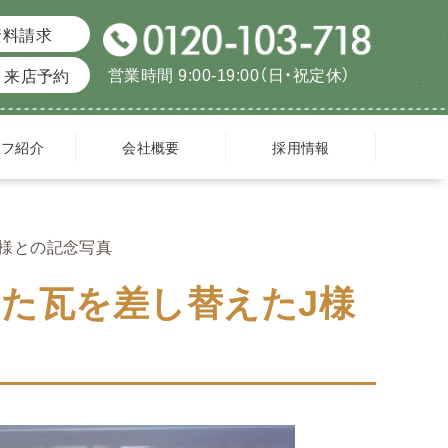
資料請求
営業時間 9:00-19:00（日・祝定休）
来店予約
ッフ紹介
会社概要
採用情報
様との記念写真
た瓦を差し替えたJ様