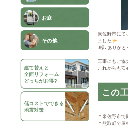
お庭
泉佐野市にて
その他
ました
J様、ありがと
工事にもご協
建て替えと
これからも安
全面リフォーム
どっちがお得?
この
低コストでできる
地震対策
＊
泉佐野市で
＊
熊取町で屋