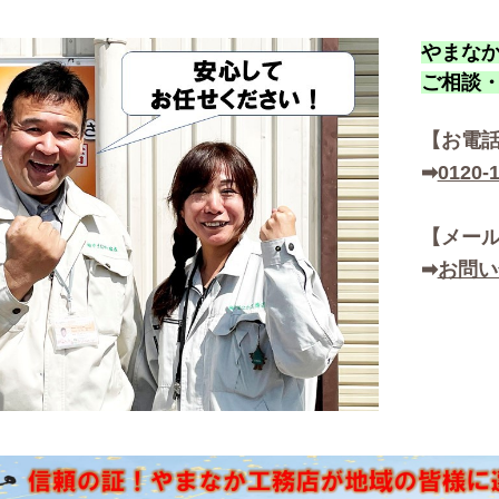
やまな
ご相談
【お
電話
➡
0120-
【メール
➡
お問い