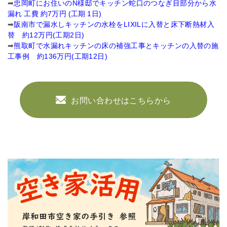
➡
忠岡町にお住いのN様邸でキッチン蛇口のつなぎ目部分から水
漏れ 工費 約7万円 (工期 1日)
➡
阪南市で漏水しキッチンの水栓をLIXILに入替と床下断熱材入
替 約12万円(工期2日)
➡
熊取町で水漏れキッチンの床の補強工事とキッチンの入替の施
工事例 約136万円(工期12日)
お問い合わせはこちらから