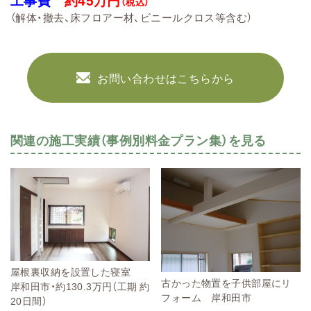
（税込）
（解体・撤去、床フロアー材
、ビニールクロス等
含む）
お問い合わせはこちらから
関連の施工実績（事例別料金プラン集）を見る
屋根裏収納を設置した寝室
古かった物置を子供部屋にリ
岸和田市・約130.3万円（工期 約
フォーム 岸和田市
20日間）