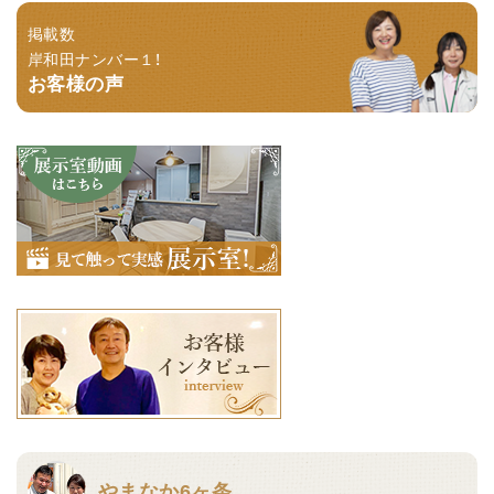
掲載数
岸和田ナンバー１！
お客様の声
やまなか6ヶ条