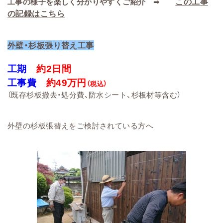
この工事
工事の様子を楽しく分かりやすくご紹介
➡
の記録はこちら
外壁・杉板張り替え工事
工期
約2日間
工事費
約49万円
（税込）
（
既存杉板撤去・処分費、防水シート、杉板材等
含む）
外壁の杉板張替えをご検討されている方へ