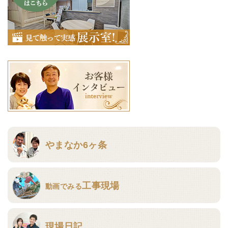
やまなか6ヶ条
工事現場
動画でみる
現場日記