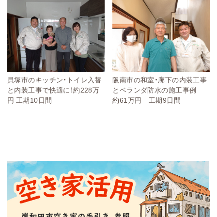
貝塚市のキッチン・トイレ入替
阪南市の和室・廊下の内装工事
と内装工事で快適に！約228万
とベランダ防水の施工事例
円 工期10日間
約61万円 工期9日間