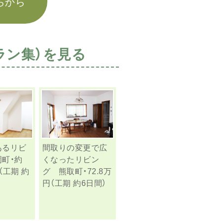
らから
ラン集）を見る
あるリビ
間取りの変更で広
町・約
くなったリビン
円（工期 約
グ 熊取町・72.8万
円（工期 約6日間）