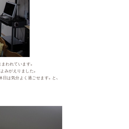
れています。
がえりました。
分よく過ごせます。と、