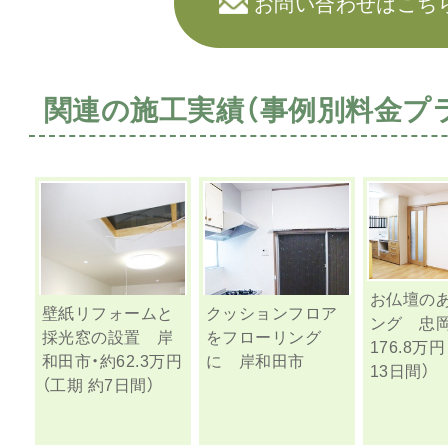
お問い合わせはこち
関連の施工実績（事例別料金プ
お仏壇の
壁紙リフォームと
クッションフロア
ング 忠岡
採光窓の設置 岸
をフローリング
176.8万
和田市・約62.3万円
に 岸和田市
13日間）
（工期 約7日間）