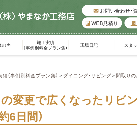
お問い合わせ・
WEB見積り
施工実績
様の声
現場日記
スタ
（事例別料金プラン集）
実績（事例別料金プラン集）
ダイニング・リビング
間取りの
の変更で広くなったリビング
 約6日間）