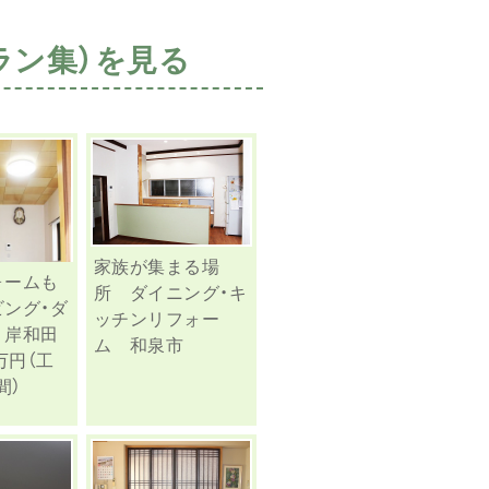
ラン集）を見る
家族が集まる場
ォームも
所 ダイニング・キ
ング・ダ
ッチンリフォー
 岸和田
ム 和泉市
万円（工
間）