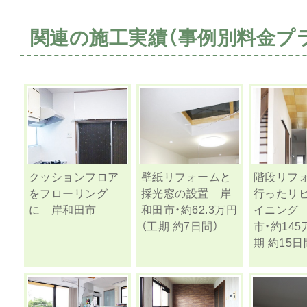
関連の施工実績（事例別料金プ
クッションフロア
壁紙リフォームと
階段リフ
をフローリング
採光窓の設置 岸
行ったリビ
に 岸和田市
和田市・約62.3万円
イニング
（工期 約7日間）
市・約145
期 約15日