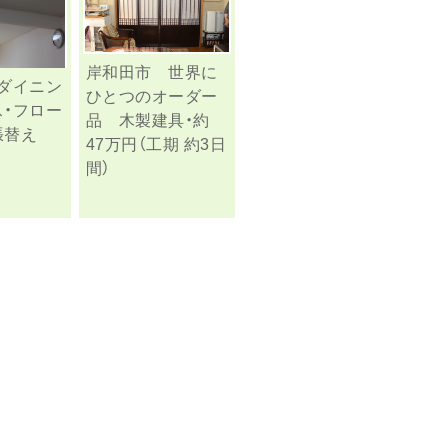
岸和田市 世界に
ダイニン
ひとつのオーダー
・フロー
品 木製建具・約
張替え
47万円（工期 約3日
間）