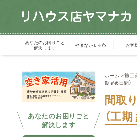
あなたのお困りごと
やまなか６ヶ条
お客
解決します
ホーム
施工
期 約6日間）
間取り
（工期
あなたのお困りごと
解決します