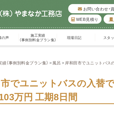
お問い合わせ・
WEB見積り
施工実績
様の声
現場日記
スタ
（事例別料金プラン集）
実績（事例別料金プラン集）
風呂
岸和田市でユニットバスの
田市でユニットバスの入替
約103万円 工期8日間