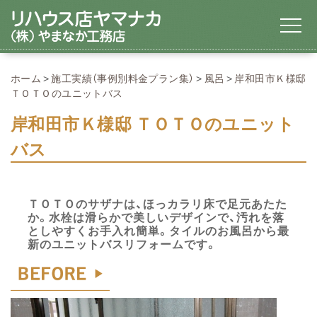
ホーム
施工実績（事例別料金プラン集）
風呂
岸和田市Ｋ様邸
ＴＯＴＯのユニットバス
岸和田市Ｋ様邸 ＴＯＴＯのユニット
バス
ＴＯＴＯのサザナは、ほっカラリ床で足元あたた
か。水栓は滑らかで美しいデザインで、汚れを落
としやすくお手入れ簡単。タイルのお風呂から最
新のユニットバスリフォームです。