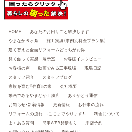
HOME
あなたのお困りごと解決します
やまなか６ヶ条
施工実績（事例別料金プラン集）
建て替えと全面リフォームどっちがお得
見て触って実感 展示室
お客様インタビュー
お客様の声
動画でみる工事現場
現場日記
スタッフ紹介
スタッフブログ
家族を育む『住育』の家
会社概要
動画でみるやまなか工務店
ありがとう通信
お知らせ・新着情報
更新情報
お仕事の流れ
リフォームの流れ -ここまでやります！-
料金について
よくある質問
簡単WEB見積もり
来店予約
お問い合わせ・資料請求
衛生ポリシー