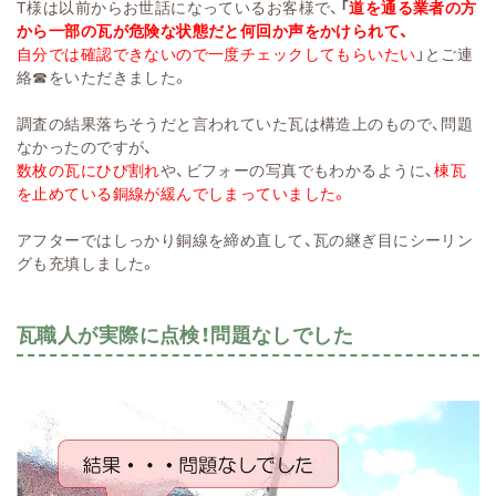
T様は以前からお世話になっているお客様で、
「
道を通る業者の方
から一部の瓦が危険な状態だと何回か声をかけられて、
自分では確認できないので一度チェックしてもらいたい
」とご連
絡☎をいただきました。
調査の結果落ちそうだと言われていた瓦は構造上のもので、問題
なかったのですが、
数枚の瓦にひび割れ
や、ビフォーの写真でもわかるように、
棟瓦
を止めている銅線が緩んでしまっていました。
アフターではしっかり銅線を締め直して、瓦の継ぎ目にシーリン
グも充填しました。
瓦職人が実際に点検！問題なしでした