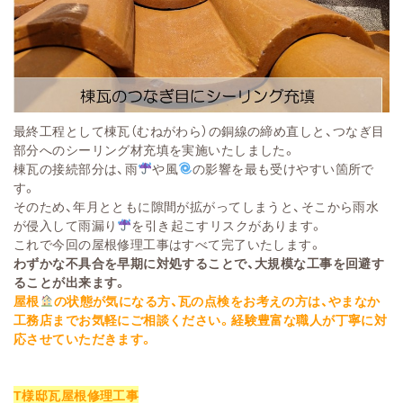
最終工程として棟瓦（むねがわら）の銅線の締め直しと、つなぎ目
部分へのシーリング材充填を実施いたしました。
棟瓦の接続部分は、雨
や風
の影響を最も受けやすい箇所で
す。
そのため、年月とともに隙間が拡がってしまうと、そこから雨水
が侵入して雨漏り
を引き起こすリスクがあります。
これで今回の屋根修理工事はすべて完了いたします。
わずかな不具合を早期に対処することで、大規模な工事を回避す
ることが出来ます。
屋根
の状態が気になる方、瓦の点検をお考えの方は、やまなか
工務店までお気軽にご相談ください。経験豊富な職人が丁寧に対
応させていただきます。
T様邸瓦屋根修理工事