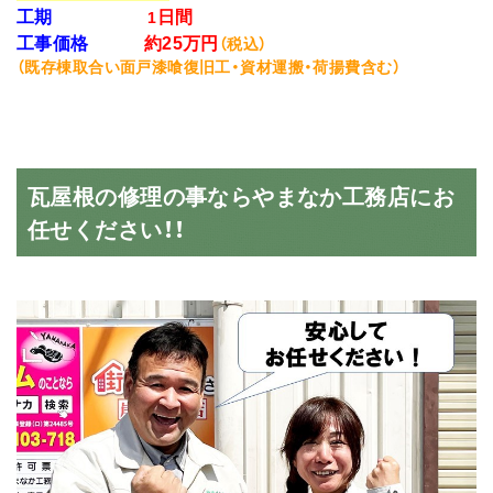
工期
日間
1
工事価格
約25万円
（税込）
（既存棟取合い面戸漆喰復旧工・資材運搬・荷揚費含む）
瓦屋根の修理の事ならやまなか工務店にお
任せください！！