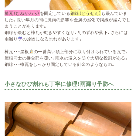
棟瓦（むねがわら）
を固定している
銅線（どうせん）
も緩んでいま
した。長い年月の間に風雨の影響や金属の劣化で銅線が緩んでし
まうことがあります。
銅線が緩むと棟瓦が動きやすくなり、瓦のずれや落下、さらには
雨漏り
の原因になる恐れがあります。
棟瓦・・・屋根
の一番高い頂上部分に取り付けられている瓦で、
屋根同士の接合部を覆い、雨水の浸入を防ぐ大切な役割がある。
銅線・・・棟瓦をしっかり固定している針金のようなもの。
小さなひび割れも丁寧に修理！雨漏り予防へ