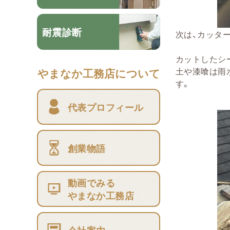
耐震診断
次は、カッタ
カットしたシ
土や漆喰は雨
やまなか工務店について
す。
代表プロフィール
創業物語
動画でみる
やまなか工務店