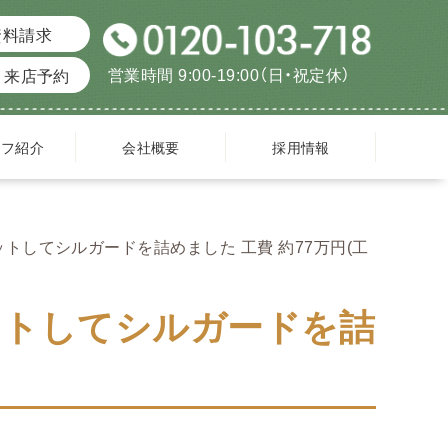
資料請求
営業時間 9:00-19:00（日・祝定休）
来店予約
ッフ紹介
会社概要
採用情報
トしてシルガードを詰めました 工費 約77万円(工
ットしてシルガードを詰