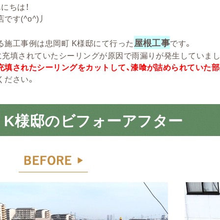
にちは！
です(^o^)丿
屋根工事
る施工事例は忠岡町 K様邸にて行った
です。
に充填されていたシーリングが原因で雨漏りが発生していまし
充填されたシーリングをカットして、漆喰が詰められていた
ください。
 K様邸のビフォーアフター