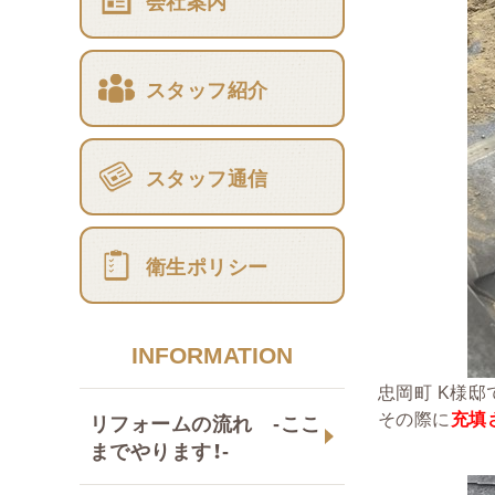
会社案内
スタッフ紹介
スタッフ通信
衛生ポリシー
INFORMATION
忠岡町 K様邸
その際に
充填
リフォームの流れ -ここ
までやります！-