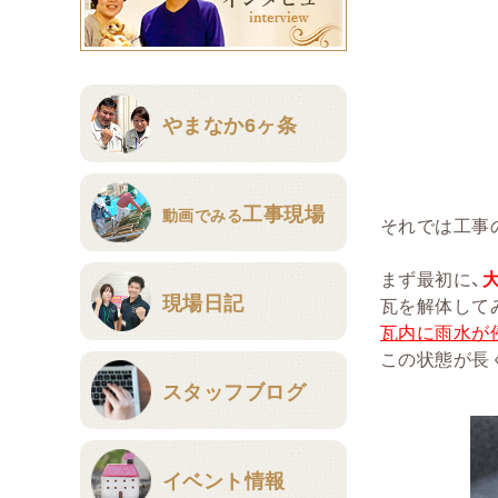
やまなか6ヶ条
工事現場
動画でみる
それでは工事
まず最初に、
現場日記
瓦を解体して
瓦内に雨水が
この状態が長
スタッフブログ
イベント情報