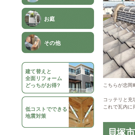
お庭
その他
建て替えと
全面リフォーム
どっちがお得?
こちらが忠岡
コッテリと充
これで瓦内に
低コストでできる
地震対策
貝塚市