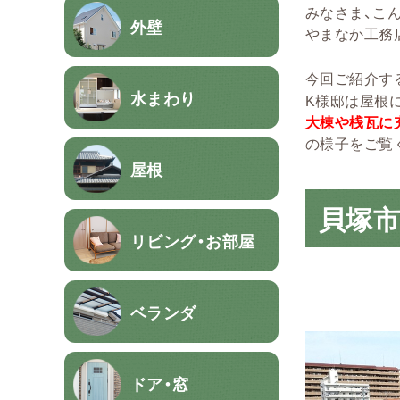
みなさま、こん
外壁
やまなか工務店
今回ご紹介す
水まわり
K様邸は屋根
大棟や桟瓦に
の様子をご覧
屋根
貝塚市
リビング・お部屋
ベランダ
ドア・窓