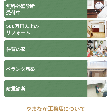
無料外壁診断
受付中
500万円以上の
リフォーム
住育の家
ベランダ増築
耐震診断
やまなか工務店について