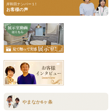
岸和田ナンバー１！
お客様の声
やまなか6ヶ条