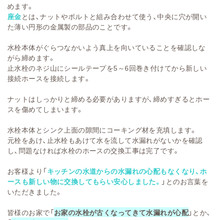
めます。
座金
とは、ナットやボルトと組み合わせて使う、中央に穴が開い
た薄い円形の金属製の部品のことです。
水栓本体がぐらつなかいよう真上を向いていることを確認しな
がら締めます。
止水栓のネジ山にシールテープを5～6回巻き付けてから新しい
接続ホースを接続します。
ナットはしっかりと締める必要がありますが、締めすぎるとホー
スを傷めてしまいます。
水栓本体とシンク上面の隙間にコーキング材を充填します。
元栓をあけ、止水栓もあけて水を流して水漏れがないかを確認
し、問題なければ水栓のホースの交換工事は完了です。
お客様より「
キッチンの水道からの水漏れの心配もなくなり、ホ
ースも新しい物に交換してもらい安心しました。
」とのお言葉を
いただきました。
皆様のお家で「
お家の水栓が古くなってきて水漏れが心配
」とか、