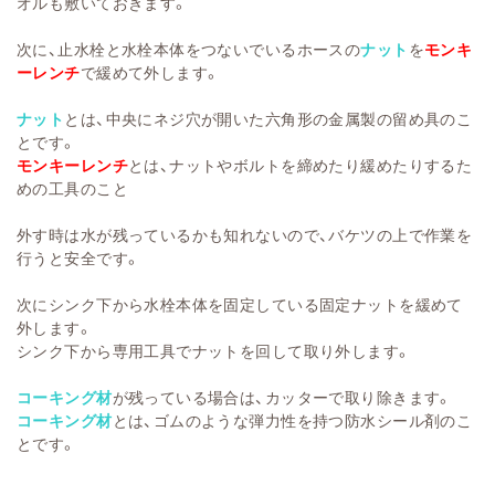
オルも敷いておきます。
次に、止水栓と水栓本体をつないでいるホースの
ナット
を
モンキ
ーレンチ
で緩めて外します。
ナット
とは、中央にネジ穴が開いた六角形の金属製の留め具のこ
とです。
モンキーレンチ
とは、ナットやボルトを締めたり緩めたりするた
めの工具のこと
外す時は水が残っているかも知れないので、バケツの上で作業を
行うと安全です。
次にシンク下から水栓本体を固定している固定ナットを緩めて
外します。
シンク下から専用工具でナットを回して取り外します。
コーキング材
が残っている場合は、カッターで取り除きます。
コーキング材
とは、ゴムのような弾力性を持つ防水シール剤のこ
とです。