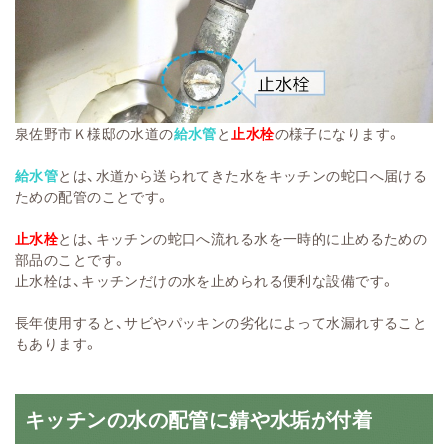
泉佐野市Ｋ様邸の水道の
給水管
と
止水栓
の様子になります。
給水管
とは、水道から送られてきた水をキッチンの蛇口へ届ける
ための配管のことです。
止水栓
とは、キッチンの蛇口へ流れる水を一時的に止めるための
部品のことです。
止水栓は、キッチンだけの水を止められる便利な設備です。
長年使用すると、サビやパッキンの劣化によって水漏れすること
もあります。
キッチンの水の配管に錆や水垢が付着