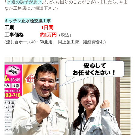
「
水道の調子が悪い
」など、お困りのことがございましたら、やま
なか工務店にご相談下さい。
キッチン止水栓交換工事
工期
日間
1
工事価格
約1万円
（税込）
(流し台ホース40・50兼用, 同上施工費、諸経費含む)