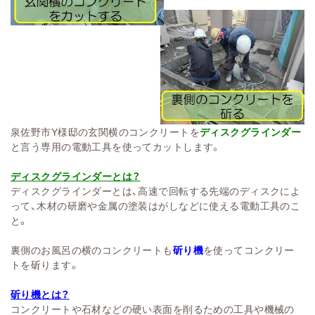
泉佐野市Y様邸の玄関横のコンクリートを
ディスクグラインダー
と言う専用の電動工具を使ってカットします。
ディスクグラインダー
とは？
ディスクグラインダーとは、高速で回転する先端のディスクによ
って、木材の研磨や金属の塗装はがしなどに使える電動工具のこ
と。
裏側のお風呂の横のコンクリートも
斫り機
を使ってコンクリー
トを斫ります。
斫り機
とは？
コンクリートや石材などの硬い表面を削るための工具や機械の