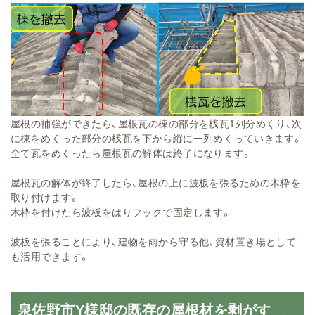
屋根の補強ができたら、屋根瓦の棟の部分を桟瓦1列分めくり、次
に棟をめくった部分の桟瓦を下から縦に一列めくっていきます。
全て瓦をめくったら屋根瓦の解体は終了になります。
屋根瓦の解体が終了したら、屋根の上に波板を張るための木枠を
取り付けます。
木枠を付けたら波板をはりフックで固定します。
波板を張ることにより、建物を雨から守る他、資材置き場として
も活用できます。
泉佐野市Y様邸の既存の屋根材を剥がす