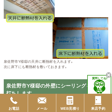
泉佐野市Y様邸の天井に断熱材を入れます。
次に床下にも断熱材を敷いておきます。
質問してね！
泉佐野市Y様邸の外壁にシーリングを増し
打ちします
お電話
メール
WEB見積り
来店予約