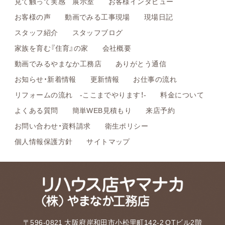
見て触って実感 展示室
お客様インタビュー
お客様の声
動画でみる工事現場
現場日記
スタッフ紹介
スタッフブログ
家族を育む『住育』の家
会社概要
動画でみるやまなか工務店
ありがとう通信
お知らせ・新着情報
更新情報
お仕事の流れ
リフォームの流れ -ここまでやります！-
料金について
よくある質問
簡単WEB見積もり
来店予約
お問い合わせ・資料請求
衛生ポリシー
個人情報保護方針
サイトマップ
〒596-0821 大阪府岸和田市小松里町142-2 OTビル2階