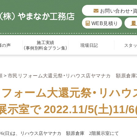
お問い合わせ・
WEB見積り
施工実績
様の声
現場日記
スタ
（事例別料金プラン集）
類
市民リフォーム大還元祭・リハウス店ヤマナカ 額原倉庫2階展示室で
リフォーム大還元祭・リハウ
示室で 2022.11/5(土)11/
11/6(日)は、
リハウス店ヤマナカ 額原倉庫 2階展示室
にて