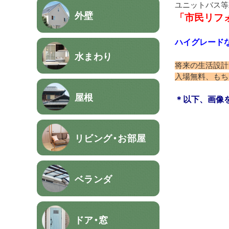
ユニットバス等
外壁
「市民リフ
ハイグレードな
水まわり
将来の生活設計
入場無料、もち
屋根
＊以下、画像
リビング・お部屋
ベランダ
ドア・窓