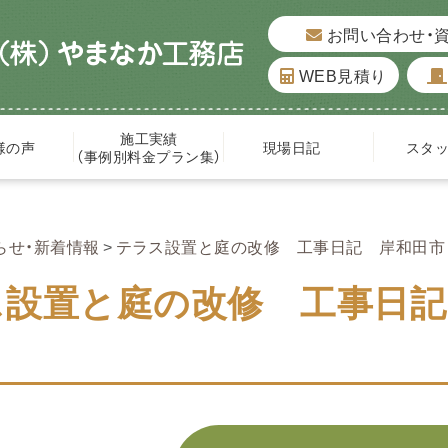
お問い合わせ・
WEB見積り
施工実績
様の声
現場日記
スタ
（事例別料金プラン集）
らせ・新着情報
テラス設置と庭の改修 工事日記 岸和田市 No
設置と庭の改修 工事日記 岸