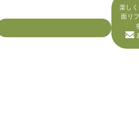
楽しく
面リフ
を