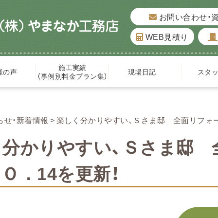
お問い合わせ・
WEB見積り
施工実績
様の声
現場日記
スタ
（事例別料金プラン集）
らせ・新着情報
楽しく分かりやすい、Ｓさま邸 全面リフォー
く分かりやすい、Ｓさま邸 
Ｏ．14を更新！