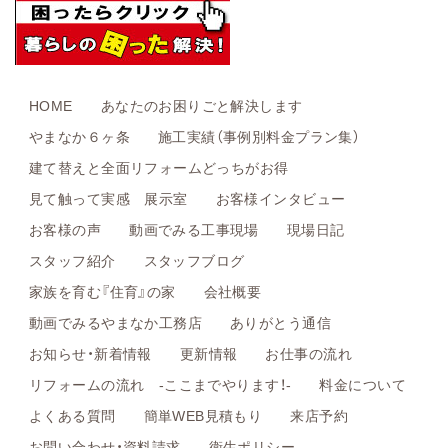
HOME
あなたのお困りごと解決します
やまなか６ヶ条
施工実績（事例別料金プラン集）
建て替えと全面リフォームどっちがお得
見て触って実感 展示室
お客様インタビュー
お客様の声
動画でみる工事現場
現場日記
スタッフ紹介
スタッフブログ
家族を育む『住育』の家
会社概要
動画でみるやまなか工務店
ありがとう通信
お知らせ・新着情報
更新情報
お仕事の流れ
リフォームの流れ -ここまでやります！-
料金について
よくある質問
簡単WEB見積もり
来店予約
お問い合わせ・資料請求
衛生ポリシー