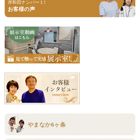
岸和田ナンバー１！
お客様の声
やまなか6ヶ条