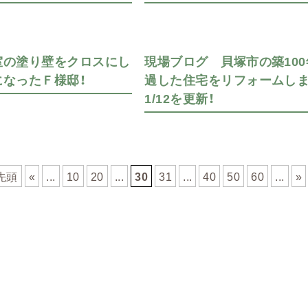
室の塗り壁をクロスにし
現場ブログ 貝塚市の築10
になったＦ様邸！
過した住宅をリフォームしま
1/12を更新！
 先頭
«
...
10
20
...
30
31
...
40
50
60
...
»