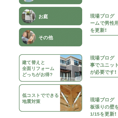
現場ブログ
お庭
ームで男性用
を更新！
その他
現場ブログ
建て替えと
事でユニッ
全面リフォーム
が必要です！ 
どっちがお得?
低コストでできる
現場ブログ
地震対策
板張りの壁
1/15を更新！