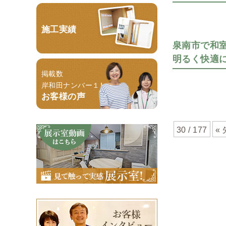
施工実績
泉南市で和
明るく快適
掲載数
岸和田ナンバー１！
お客様の声
30 / 177
«