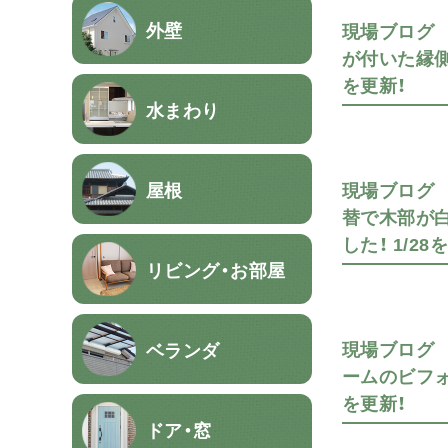
外壁
現場ブログ
が付いた縁側
を更新！
水まわり
屋根
現場ブログ
替で木部が
した！ 1/28
リビング・お部屋
現場ブログ
ベランダ
ームのビフォ
を更新！
ドア・窓