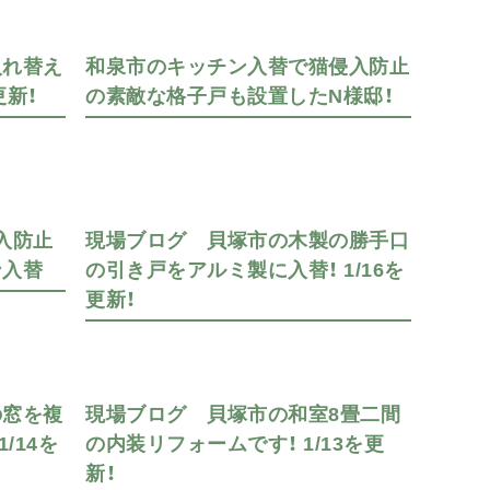
入れ替え
和泉市のキッチン入替で猫侵入防止
更新！
の素敵な格子戸も設置したN様邸！
入防止
現場ブログ 貝塚市の木製の勝手口
ン入替
の引き戸をアルミ製に入替！ 1/16を
更新！
の窓を複
現場ブログ 貝塚市の和室8畳二間
/14を
の内装リフォームです！ 1/13を更
新！