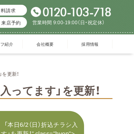
資料請求
営業時間 9:00-19:00（日・祝定休）
来店予約
ッフ紹介
会社概要
採用情報
」を更新！
シ入ってます」を更新！
 「本日6/2（日）折込チラシ入
」を更新！" class="hvop">