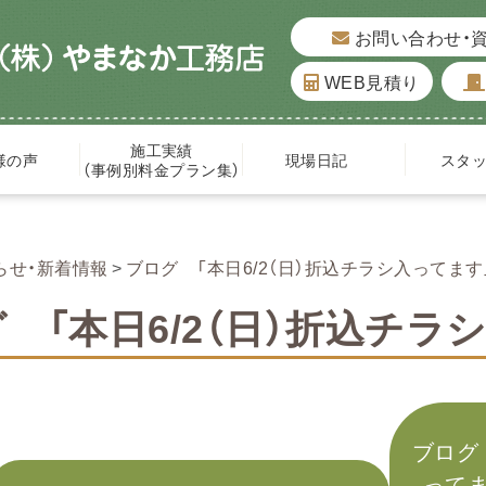
お問い合わせ・
WEB見積り
施工実績
様の声
現場日記
スタ
（事例別料金プラン集）
らせ・新着情報
ブログ 「本日6/2（日）折込チラシ入ってます
 「本日6/2（日）折込チラ
ブログ
ってます