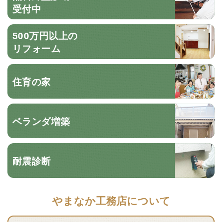
受付中
500万円以上の
リフォーム
住育の家
ベランダ増築
耐震診断
やまなか工務店について