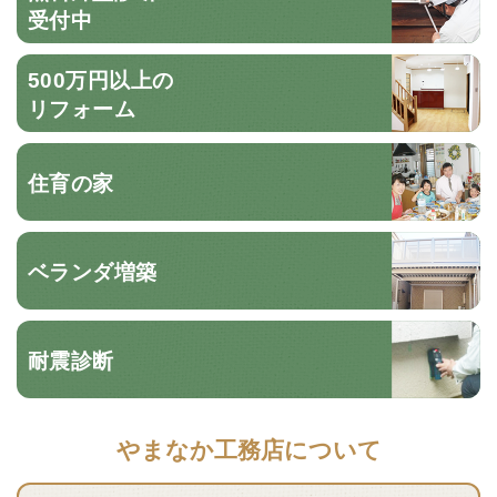
受付中
500万円以上の
リフォーム
住育の家
ベランダ増築
耐震診断
やまなか工務店について