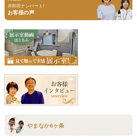
岸和田ナンバー１！
お客様の声
やまなか6ヶ条