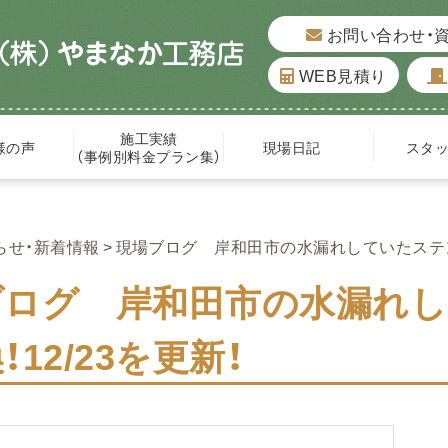
お問い合わせ・
WEB見積り
施工実績
様の声
現場日記
スタ
（事例別料金プラン集）
らせ・新着情報
現場ブログ 岸和田市の水漏れしていたステンレ
ブログ 岸和田市の水漏れ
！12/23を更新！