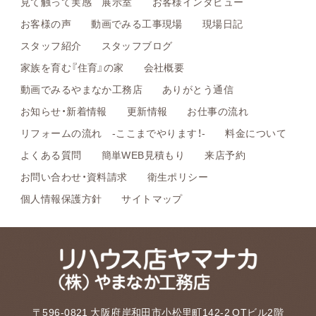
見て触って実感 展示室
お客様インタビュー
お客様の声
動画でみる工事現場
現場日記
スタッフ紹介
スタッフブログ
家族を育む『住育』の家
会社概要
動画でみるやまなか工務店
ありがとう通信
お知らせ・新着情報
更新情報
お仕事の流れ
リフォームの流れ -ここまでやります！-
料金について
よくある質問
簡単WEB見積もり
来店予約
お問い合わせ・資料請求
衛生ポリシー
個人情報保護方針
サイトマップ
〒596-0821 大阪府岸和田市小松里町142-2 OTビル2階