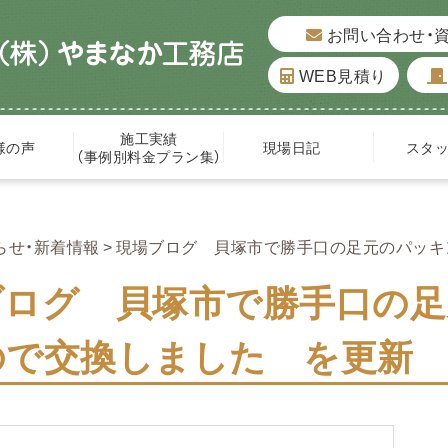
お問い合わせ・
WEB見積り
施工実績
様の声
現場日記
スタ
（事例別料金プラン集）
らせ・新着情報
現場ブログ 貝塚市で勝手口の足元のパッキ
ブログ 貝塚市で勝手口の
ので交換しました を更新