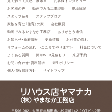
見て触って実感 展示室
お客様インタビュー
お客様の声
動画でみる工事現場
現場日記
スタッフ紹介
スタッフブログ
家族を育む『住育』の家
会社概要
動画でみるやまなか工務店
ありがとう通信
お知らせ・新着情報
更新情報
お仕事の流れ
リフォームの流れ -ここまでやります！-
料金について
よくある質問
簡単WEB見積もり
来店予約
お問い合わせ・資料請求
衛生ポリシー
個人情報保護方針
サイトマップ
〒596-0821 大阪府岸和田市小松里町142-2 OTビル2階