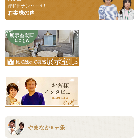
岸和田ナンバー１！
お客様の声
やまなか6ヶ条