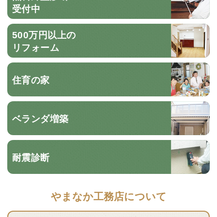
受付中
500万円以上の
リフォーム
住育の家
ベランダ増築
耐震診断
やまなか工務店について