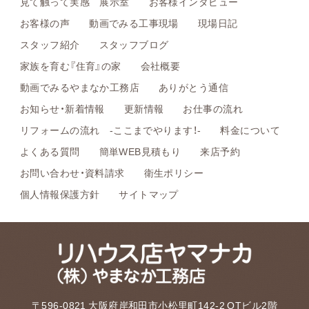
見て触って実感 展示室
お客様インタビュー
お客様の声
動画でみる工事現場
現場日記
スタッフ紹介
スタッフブログ
家族を育む『住育』の家
会社概要
動画でみるやまなか工務店
ありがとう通信
お知らせ・新着情報
更新情報
お仕事の流れ
リフォームの流れ -ここまでやります！-
料金について
よくある質問
簡単WEB見積もり
来店予約
お問い合わせ・資料請求
衛生ポリシー
個人情報保護方針
サイトマップ
〒596-0821 大阪府岸和田市小松里町142-2 OTビル2階