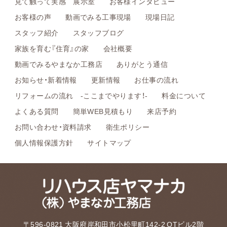
見て触って実感 展示室
お客様インタビュー
お客様の声
動画でみる工事現場
現場日記
スタッフ紹介
スタッフブログ
家族を育む『住育』の家
会社概要
動画でみるやまなか工務店
ありがとう通信
お知らせ・新着情報
更新情報
お仕事の流れ
リフォームの流れ -ここまでやります！-
料金について
よくある質問
簡単WEB見積もり
来店予約
お問い合わせ・資料請求
衛生ポリシー
個人情報保護方針
サイトマップ
〒596-0821 大阪府岸和田市小松里町142-2 OTビル2階