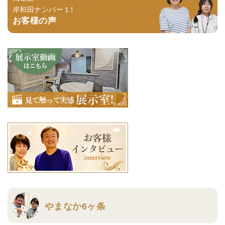
岸和田ナンバー１！
お客様の声
やまなか6ヶ条