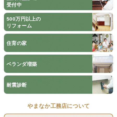
受付中
500万円以上の
リフォーム
住育の家
ベランダ増築
耐震診断
やまなか工務店について