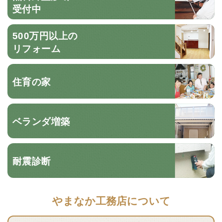
受付中
500万円以上の
リフォーム
住育の家
ベランダ増築
耐震診断
やまなか工務店について