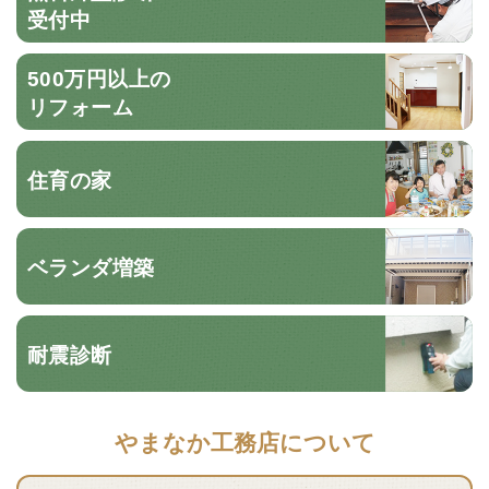
受付中
500万円以上の
リフォーム
住育の家
ベランダ増築
耐震診断
やまなか工務店について