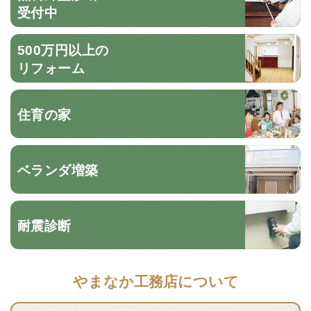
受付中
500万円以上の
リフォーム
住育の家
ベランダ増築
耐震診断
やまなか工務店について