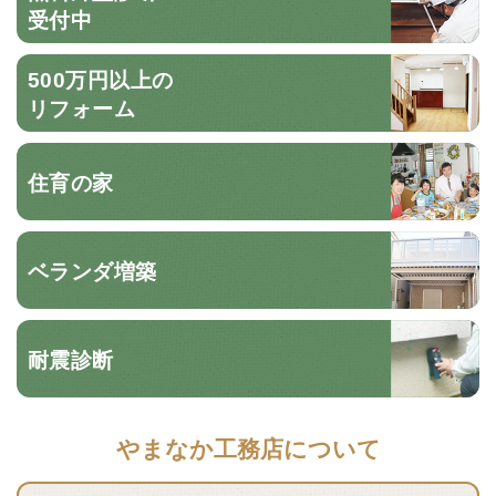
受付中
500万円以上の
リフォーム
住育の家
ベランダ増築
耐震診断
やまなか工務店について