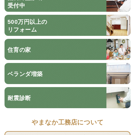
受付中
500万円以上の
リフォーム
住育の家
ベランダ増築
耐震診断
やまなか工務店について