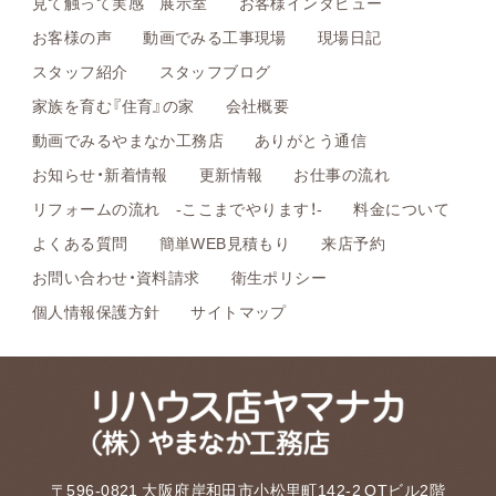
見て触って実感 展示室
お客様インタビュー
お客様の声
動画でみる工事現場
現場日記
スタッフ紹介
スタッフブログ
家族を育む『住育』の家
会社概要
動画でみるやまなか工務店
ありがとう通信
お知らせ・新着情報
更新情報
お仕事の流れ
リフォームの流れ -ここまでやります！-
料金について
よくある質問
簡単WEB見積もり
来店予約
お問い合わせ・資料請求
衛生ポリシー
個人情報保護方針
サイトマップ
〒596-0821 大阪府岸和田市小松里町142-2 OTビル2階