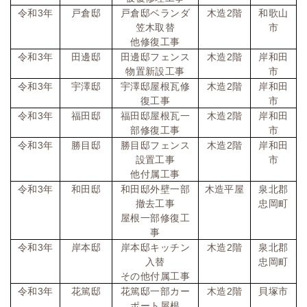
令和
3
年
戸倉邸
戸倉邸ベランダ
木造
2
階
和歌山
笠木取替
市
他修復工事
令和
3
年
田邊邸
田邊邸フェンス
木造
2
階
岸和田
物置新設工事
市
令和
3
年
宇澤邸
宇澤邸屋根瓦修
木造
2
階
岸和田
復工事
市
令和
3
年
福田邸
福田邸屋根瓦一
木造
2
階
岸和田
部修復工事
市
令和
3
年
勝目邸
勝目邸フェンス
木造
2
階
岸和田
設置工事
市
他付属工事
令和
3
年
和田邸
和田邸外壁一部
木造平屋
泉北郡
撤去工事
忠岡町
屋根一部修復工
事
令和
3
年
岸本邸
岸本邸キッチン
木造
2
階
泉北郡
入替
忠岡町
その他付属工事
令和
3
年
花篤邸
花篤邸一部カー
木造
2
階
貝塚市
ポート屋根