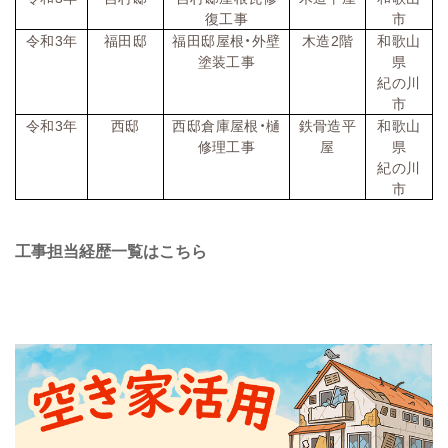
復工事
市
令和
3
年
福田邸
福田邸屋根・外壁
木造
2
階
和歌山
塗装工事
県
紀の川
市
令和
3
年
西邸
西邸倉庫屋根・樋
鉄骨造平
和歌山
修理工事
屋
県
紀の川
市
工事担当経歴一覧はこちら