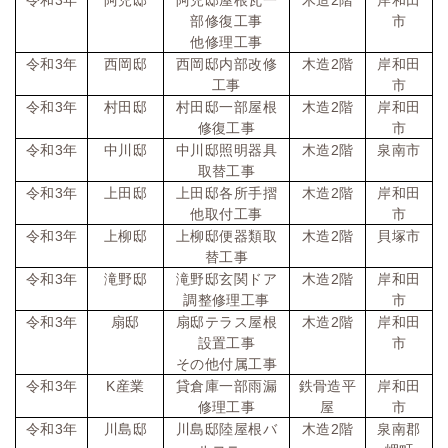
部修復工事
市
他修理工事
令和
3
年
西岡邸
西岡邸内部改修
木造
2
階
岸和田
工事
市
令和
3
年
村田邸
村田邸一部屋根
木造
2
階
岸和田
修復工事
市
令和
3
年
中川邸
中川邸照明器具
木造
2
階
泉南市
取替工事
令和
3
年
上田邸
上田邸各所手摺
木造
2
階
岸和田
他取付工事
市
令和
3
年
上柳邸
上柳邸便器類取
木造
2
階
貝塚市
替工事
令和
3
年
滝野邸
滝野邸玄関ドア
木造
2
階
岸和田
調整修理工事
市
令和
3
年
扇邸
扇邸テラス屋根
木造
2
階
岸和田
設置工事
市
その他付属工事
令和
3
年
K
産業
貸倉庫一部雨漏
鉄骨造平
岸和田
修理工事
屋
市
令和
3
年
川島邸
川島邸陸屋根バ
木造
2
階
泉南郡