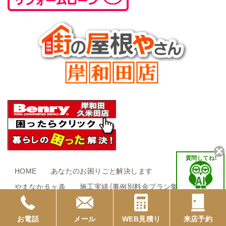
質問してね！
HOME
あなたのお困りごと解決します
やまなか６ヶ条
施工実績（事例別料金プラン集）
建て替えと全面リフォームどっちがお得
見て触って実感 展示室
お客様インタビュー
お電話
メール
WEB見積り
来店予約