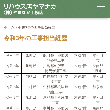
ホーム
令和3年の工事担当経歴
令和3年の工事担当経歴
令和
3
年
飯田邸
飯田邸一部雨漏
木造
2
階
岸和田
他修理工事
市
令和
3
年
川島邸
川島邸各所天井
木造
2
階
泉南郡
簡易修理工事
岬町
令和
3
年
門林邸
門林邸門扉柱交
木造
2
階
岸和田
換工事
市
令和
3
年
中村邸
中村邸屋根漆喰
木造
2
階
和泉市
復旧工事
令和
3
年
尾池邸
尾池邸各所改修
木造
2
階
岸和田
工事
市
令和
3
年
寒川邸
寒川邸一部雨漏
木造
2
階
泉南郡