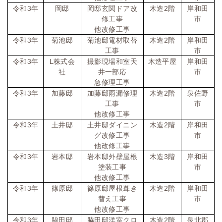
令和
3
年
岡邸
岡邸玄関ドア改
木造
2
階
岸和田
修工事
市
他改修工事
令和
3
年
菊池邸
菊池邸電材取替
木造
2
階
岸和田
工事
市
令和
3
年
L
株式会
撮影現場和室天
木造平屋
岸和田
社
井一部応
市
急修理工事
令和
3
年
加藤邸
加藤邸雨漏修理
木造
2
階
泉佐野
工事
市
他改修工事
令和
3
年
土井邸
土井邸ダイニン
木造
2
階
岸和田
グ改修工事
市
他改修工事
令和
3
年
岩本邸
岩本邸外壁屋根
木造
3
階
岸和田
塗装工事
市
他改修工事
令和
3
年
篠原邸
篠原邸屋根葺き
木造
2
階
岸和田
替え工事
市
他改修工事
令和
3
年
脇田邸
脇田邸洋室クロ
木造
2
階
泉北郡