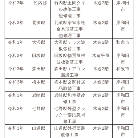
令和
3
年
竹内邸
竹内邸土間タイ
木造
2
階
岸和田
ル改修工事
市
他修理工事
令和
3
年
北濱邸
北濱邸浴室水栓
木造
2
階
岸和田
金具取替工事
市
他修理工事
令和
3
年
大沢邸
大沢邸テラス波
木造
2
階
和泉市
板張替工事
令和
3
年
田坂邸
田坂邸物置屋根
木造平屋
岸和田
波板張替工事
市
令和
3
年
森田邸
森田邸エアコン
木造
2
階
和泉市
新設工事
令和
3
年
梅本邸
梅本邸玄関付属
木造
2
階
岸和田
品取替工事
市
令和
3
年
岩崎邸
岩崎邸和室壁改
木造
2
階
岸和田
修工事
市
令和
3
年
七野邸
七野邸外壁クラ
木造
2
階
岸和田
ック一部応急補
市
修工事
令和
3
年
山道邸
山道邸外壁塗装
木造
2
階
岸和田
改修工事
市