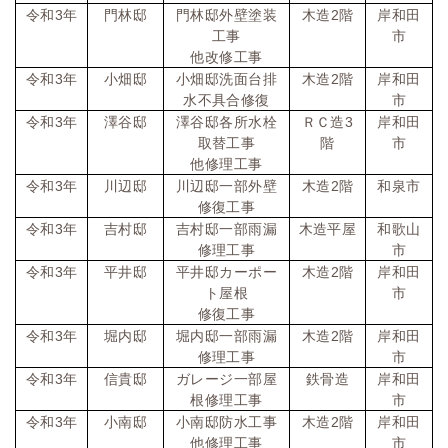
令和
3
年
門林邸
門林邸外壁塗装
木造
2
階
岸和田
工事
市
他改修工事
令和
3
年
小畑邸
小畑邸洗面台排
木造
2
階
岸和田
水不具合修復
市
令和
3
年
澤谷邸
澤谷邸各所水栓
ＲＣ造
3
岸和田
取替工事
階
市
他修理工事
令和
3
年
川辺邸
川辺邸一部外壁
木造
2
階
和泉市
修復工事
令和
3
年
吉村邸
吉村邸一部雨漏
木造平屋
和歌山
修理工事
市
令和
3
年
平井邸
平井邸カーポー
木造
2
階
岸和田
ト屋根
市
修復工事
令和
3
年
堀内邸
堀内邸一部雨漏
木造
2
階
岸和田
修理工事
市
令和
3
年
信貴邸
ガレージ一部屋
鉄骨造
岸和田
根修理工事
市
令和
3
年
小南邸
小南邸防水工事
木造
2
階
岸和田
他修理工事
市