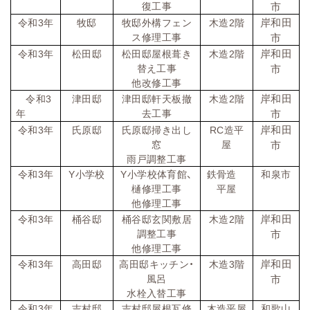
復工事
市
岸和田
令和
3
年
牧邸
牧邸外構フェン
木造
2
階
ス修理工事
市
岸和田
令和
3
年
松田邸
松田邸屋根葺き
木造
2
階
替え工事
市
他改修工事
岸和田
令和
3
津田邸
津田邸軒天板撤
木造
2
階
年
去工事
市
岸和田
令和
3
年
氏原邸
氏原邸掃き出し
RC
造平
窓
屋
市
雨戸調整工事
令和
3
年
Y
小学校
Y
小学校体育館、
鉄骨造
和泉市
樋修理工事
平屋
他修理工事
岸和田
令和
3
年
桶谷邸
桶谷邸玄関敷居
木造
2
階
調整工事
市
他修理工事
岸和田
令和
3
年
高田邸
高田邸キッチン・
木造
3
階
風呂
市
水栓入替工事
令和
3
年
吉村邸
吉村邸屋根瓦修
木造平屋
和歌山