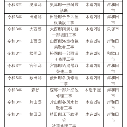
令和
3
年
奥津邸
奥津邸一般耐震
木造
2
階
岸和田
診断
市
令和
3
年
田邊邸
田邊邸テラス屋
木造
2
階
岸和田
根新設工事
市
令和
3
年
大西邸
大西邸雨漏り跡
木造
2
階
貝塚市
一部復旧工事
令和
3
年
山西邸
山西邸浴室換気
木造
2
階
岸和田
扇取替工事
市
令和
3
年
松岡邸
松岡邸一部雨漏
木造
2
階
和歌山
り修理工事
市
令和
3
年
宮部邸
宮部邸給湯器取
木造
2
階
岸和田
替他工事
市
令和
3
年
藪田邸
藪田邸各所修理
木造
2
階
岸和田
工事
市
令和
3
年
森邸
森邸一部外壁他
木造平屋
岸和田
修理工事
市
令和
3
年
片山邸
片山邸各所水栓
木造
2
階
岸和田
取替工事
市
令和
3
年
植田邸
植田邸床下給湯
木造
2
階
岸和田
管
市
被覆修理工事