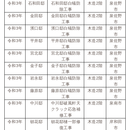
令和
3
年
石和田邸
石和田邸白蟻防
木造
2
階
泉佐野
除工事
市
令和
3
年
金田邸
金田邸白蟻防除
木造
2
階
泉佐野
工事
市
令和
3
年
濱口邸
濱口邸白蟻防除
木造
2
階
泉佐野
工事
市
令和
3
年
平井邸
平井邸白蟻防除
木造
2
階
泉佐野
工事
市
令和
3
年
宮北邸
宮北邸白蟻防除
木造
2
階
泉佐野
工事
市
令和
3
年
金子邸
金子邸白蟻防除
木造
2
階
泉佐野
工事
市
令和
3
年
岩永邸
岩永邸白蟻防除
木造
2
階
泉佐野
工事
市
令和
3
年
藤原邸
藤原邸白蟻防除
木造
2
階
泉佐野
工事
市
令和
3
年
中川邸
中川邸破風軒天
木造
2
階
泉南市
クラック応急補
修工事
令和
3
年
頓花邸
頓花邸樋一部修
木造
2
階
岸和田
復工事
市