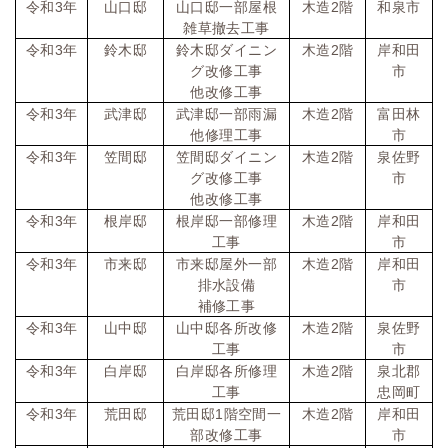
令和
3
年
山口邸
山口邸一部屋根
木造
2
階
和泉市
雑草撤去工事
令和
3
年
鈴木邸
鈴木邸ダイニン
木造
2
階
岸和田
グ改修工事
市
他改修工事
令和
3
年
武津邸
武津邸一部雨漏
木造
2
階
富田林
他修理工事
市
令和
3
年
笠間邸
笠間邸ダイニン
木造
2
階
泉佐野
グ改修工事
市
他改修工事
令和
3
年
根岸邸
根岸邸一部修理
木造
2
階
岸和田
工事
市
令和
3
年
市来邸
市来邸屋外一部
木造
2
階
岸和田
排水設備
市
補修工事
令和
3
年
山中邸
山中邸各所改修
木造
2
階
泉佐野
工事
市
令和
3
年
白岸邸
白岸邸各所修理
木造
2
階
泉北郡
工事
忠岡町
令和
3
年
荒田邸
荒田邸
1
階空間一
木造
2
階
岸和田
部改修工事
市