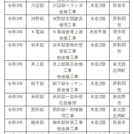
令和
3
年
川辺邸
川辺邸ベランダ
木造
2
階
和泉市
改修工事
岸和田
令和
3
年
河野邸
河野邸玄関建具
木造
2
階
修理工事
市
令和
3
年
Ｋ電線
Ｋ電線倉庫上屋
木造平屋
堺市西
改修工事
区
岸和田
令和
3
年
岩本邸
岩本邸屋根外壁
木造
2
階
塗装工事
市
他改修工事
令和
3
年
井上邸
井上邸風呂改修
木造
2
階
泉北郡
工事
忠岡町
他改修工事
岸和田
令和
3
年
樹下邸
樹下邸キッチン
木造
2
階
床改修工事
市
令和
3
年
米田邸
米田邸一部外壁
木造
2
階
泉佐野
応急修理
市
令和
3
年
肥田邸
肥田邸一部樋修
木造
2
階
泉北郡
理工事
忠岡町
令和
3
年
柳本邸
柳本邸外装工事
木造
2
階
和泉市
他改修工事