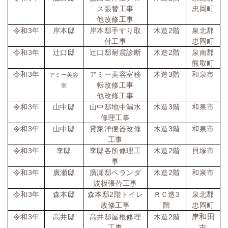
ス張替工事
忠岡町
他改修工事
令和
3
年
岸本邸
岸本邸手すり取
木造
2
階
泉北郡
付工事
忠岡町
令和
3
年
辻口邸
辻口邸耐震診断
木造
2
階
泉南郡
熊取町
令和
3
年
アミー美容室移
木造
3
階
和泉市
アミー美容
転改修工事
室
他改修工事
令和
3
年
山中邸
山中邸地中漏水
木造
3
階
和泉市
修理工事
令和
3
年
山中邸
貸家洋便器改修
木造
3
階
和泉市
工事
令和
3
年
李邸
李邸各所修理工
木造
2
階
貝塚市
事
令和
3
年
廣瀬邸
廣瀬邸ベランダ
木造
2
階
和泉市
波板張替工事
令和
3
年
森本邸
森本邸
2
階トイレ
ＲＣ造
3
泉北郡
改修工事
階
忠岡町
岸和田
令和
3
年
高井邸
高井邸屋根修理
木造
2
階
工事
市