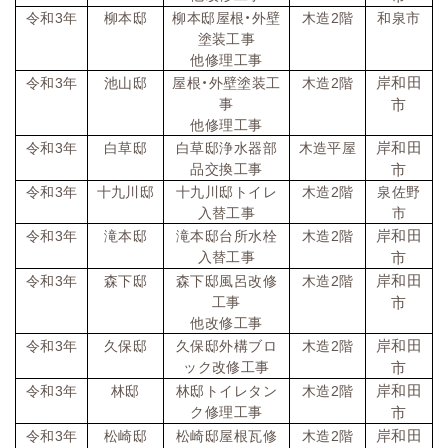
令和
3
年
柳本邸
柳本邸屋根・外壁
木造
2
階
和泉市
塗装工事
他修理工事
岸和田
令和
3
年
池山邸
屋根・外壁塗装工
木造
2
階
事
市
他修理工事
岸和田
令和
3
年
白草邸
白草邸浄水器部
木造平屋
品交換工事
市
令和
3
年
十九川邸
十九川邸トイレ
木造
2
階
泉佐野
入替工事
市
岸和田
令和
3
年
滝本邸
滝本邸台所水栓
木造
2
階
入替工事
市
岸和田
令和
3
年
森下邸
森下邸風呂改修
木造
2
階
工事
市
他改修工事
岸和田
令和
3
年
久保邸
久保邸外構ブロ
木造
2
階
ック改修工事
市
岸和田
令和
3
年
林邸
林邸トイレタン
木造
2
階
ク修理工事
市
岸和田
令和
3
年
松崎邸
松崎邸屋根瓦修
木造
2
階