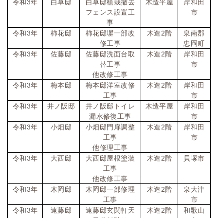
令和
3
年
白草邸
白草邸植栽撤去
木造平屋
岸和田
フェンス設置工
市
事
令和
3
年
柿花邸
柿花邸塀一部改
木造
2
階
泉南郡
修工事
忠岡町
令和
3
年
佐藤邸
佐藤邸洗面台取
木造
2
階
岸和田
替工事
市
他改修工事
令和
3
年
梅本邸
梅本邸洋室改修
木造
2
階
岸和田
工事
市
令和
3
年
井ノ阪邸
井ノ阪邸トイレ
木造平屋
岸和田
漏水修復工事
市
令和
3
年
小畑邸
小畑邸門扉調整
木造
2
階
岸和田
工事
市
他修理工事
令和
3
年
大西邸
大西邸屋根塗装
木造
2
階
貝塚市
工事
他改修工事
令和
3
年
木岡邸
木岡邸一部修理
木造
2
階
泉大津
工事
市
令和
3
年
遠藤邸
遠藤邸玄関軒天
木造
2
階
和歌山