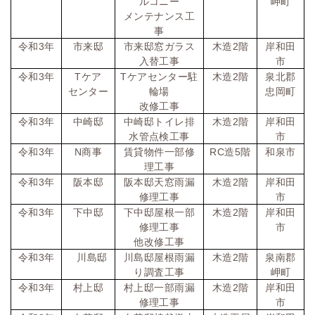
ルコニー
岬町
メンテナンス工
事
令和
3
年
市来邸
市来邸窓ガラス
木造
2
階
岸和田
入替工事
市
令和
3
年
T
ケア
T
ケアセンター駐
木造
2
階
泉北郡
センター
輪場
忠岡町
改修工事
令和
3
年
中崎邸
中崎邸トイレ排
木造
2
階
岸和田
水管点検工事
市
令和
3
年
N
商事
賃貸物件一部修
RC
造
5
階
和泉市
理工事
令和
3
年
阪本邸
阪本邸天窓雨漏
木造
2
階
岸和田
修理工事
市
令和
3
年
下中邸
下中邸屋根一部
木造
2
階
岸和田
修理工事
市
他改修工事
令和
3
年
川島邸
川島邸屋根雨漏
木造
2
階
泉南郡
り調査工事
岬町
令和
3
年
村上邸
村上邸一部雨漏
木造
2
階
岸和田
修理工事
市