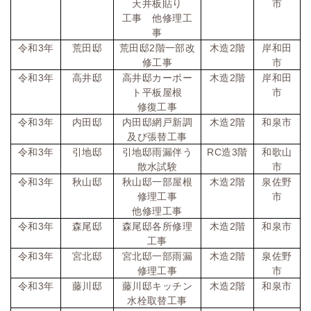
天井板貼り
市
工事 他修理工
事
令和
3
年
荒田邸
荒田邸
2
階一部改
木造
2
階
岸和田
修工事
市
令和
3
年
高井邸
高井邸カーポー
木造
2
階
岸和田
ト平板屋根
市
修復工事
令和
3
年
内田邸
内田邸網戸新調
木造
2
階
和泉市
及び張替工事
令和
3
年
引地邸
引地邸雨漏伴う
RC
造
3
階
和歌山
散水試験
市
令和
3
年
秋山邸
秋山邸一部屋根
木造
2
階
泉佐野
修理工事
市
他修理工事
令和
3
年
森尾邸
森尾邸各所修理
木造
2
階
和泉市
工事
令和
3
年
宮北邸
宮北邸一部雨漏
木造
2
階
泉佐野
修理工事
市
令和
3
年
藤川邸
藤川邸キッチン
木造
2
階
和泉市
水栓取替工事