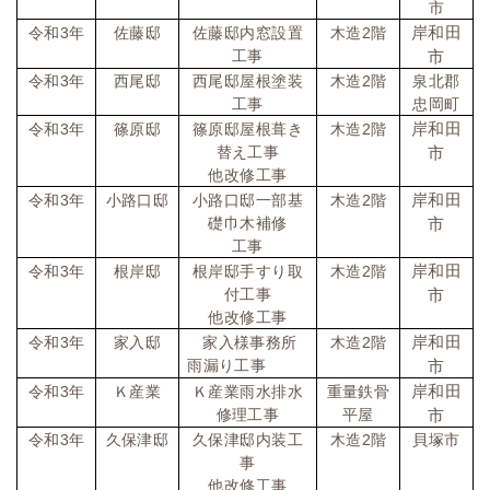
市
岸和田
令和
3
年
佐藤邸
佐藤邸内窓設置
木造
2
階
工事
市
令和
3
年
西尾邸
西尾邸屋根塗装
木造
2
階
泉北郡
工事
忠岡町
岸和田
令和
3
年
篠原邸
篠原邸屋根葺き
木造
2
階
替え工事
市
他改修工事
岸和田
令和
3
年
小路口邸
小路口邸一部基
木造
2
階
礎巾木補修
市
工事
岸和田
令和
3
年
根岸邸
根岸邸手すり取
木造
2
階
付工事
市
他改修工事
岸和田
令和
3
年
家入邸
家入様事務所
木造
2
階
雨漏り工事
市
岸和田
令和
3
年
Ｋ産業
Ｋ産業雨水排水
重量鉄骨
修理工事
平屋
市
令和
3
年
久保津邸
久保津邸内装工
木造
2
階
貝塚市
事
他改修工事