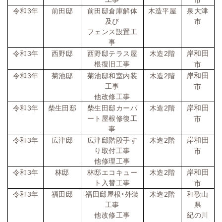
令和
3
年
前田邸
前田邸倉庫解体
木造平屋
泉大津
及び
市
フェンス設置工
事
岸和田
令和
3
年
西野邸
西野邸テラス屋
木造
2
階
根復旧工事
市
岸和田
令和
3
年
菊池邸
菊池邸和室内装
木造
2
階
工事
市
他改修工事
岸和田
令和
3
年
柴生田邸
柴生田邸カーパ
木造
2
階
ート屋根修復工
市
事
岸和田
令和
3
年
広津邸
広津邸階段手す
木造
2
階
り取付工事
市
他修理工事
岸和田
令和
3
年
林邸
林邸エコキュー
木造
2
階
ト入替工事
市
令和
3
年
福田邸
福田邸屋根・外装
木造
2
階
和歌山
工事
県
他改修工事
紀の川