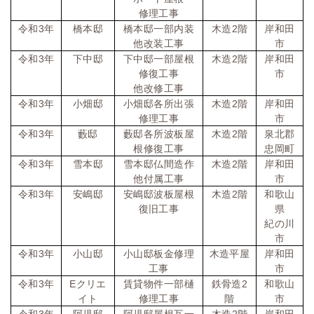
修理工事
令和
3
年
橋本邸
橋本邸一部内装
木造
2
階
岸和田
他改装工事
市
令和
3
年
下中邸
下中邸一部屋根
木造
2
階
岸和田
修復工事
市
他改修工事
令和
3
年
小畑邸
小畑邸各所出張
木造
2
階
岸和田
修理工事
市
令和
3
年
藪邸
藪邸各所波板屋
木造
2
階
泉北郡
根修復工事
忠岡町
令和
3
年
雪本邸
雪本邸仏間造作
木造
2
階
岸和田
他付属工事
市
令和
3
年
安嶋邸
安嶋邸波板屋根
木造
2
階
和歌山
復旧工事
県
紀の川
市
令和
3
年
小山邸
小山邸板金修理
木造平屋
岸和田
工事
市
令和
3
年
E
クリエ
賃貸物件一部樋
鉄骨造
2
和歌山
イト
修理工事
階
市
令和
3
年
阿児邸
阿児邸屋根瓦一
木造
2
階
岸和田