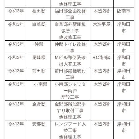
他修理工事
令和
3
年
福田邸
福田邸全面改修
木造
2
階
阪南市
工事
令和
3
年
白草邸
白草邸外壁腰板
木造平屋
岸和田
張替工事
市
他改修工事
令和
3
年
仲邸
仲邸トイレ改修
木造
2
階
岸和田
工事
市
令和
3
年
尾崎様
M
ビル郵便受破
RC
造
4
階
岸和田
損入替工事
市
令和
3
年
前田邸
前田邸鎖樋取付
木造
2
階
岸和田
工事
市
令和
3
年
小南邸
小南邸シャッタ
木造
2
階
岸和田
ー雨戸
市
新設工事
令和
3
年
金野邸
金野邸階段部手
木造
2
階
岸和田
すり取付工事
市
他修理工事
令和
3
年
安部邸
レンジフード入
木造
2
階
岸和田
替工事
市
他修理工事