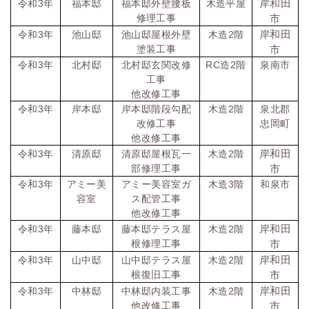
岸和田
令和
3
年
福本邸
福本邸外壁腰板
木造平屋
修理工事
市
岸和田
令和
3
年
池山邸
池山邸屋根外壁
木造
2
階
塗装工事
市
令和
3
年
北村邸
北村邸玄関改修
RC
造
2
階
泉南市
工事
他改修工事
令和
3
年
岸本邸
岸本邸階段勾配
木造
2
階
泉北郡
改修工事
忠岡町
他改修工事
岸和田
令和
3
年
清原邸
清原邸屋根瓦一
木造
2
階
部修理工事
市
令和
3
年
アミー美
アミー美容室ガ
木造
3
階
和泉市
容室
ス配管工事
他改修工事
岸和田
令和
3
年
藤本邸
藤本邸テラス屋
木造
2
階
根修理工事
市
岸和田
令和
3
年
山中邸
山中邸テラス屋
木造
2
階
根復旧工事
市
岸和田
令和
3
年
中林邸
中林邸内装工事
木造
2
階
他改修工事
市