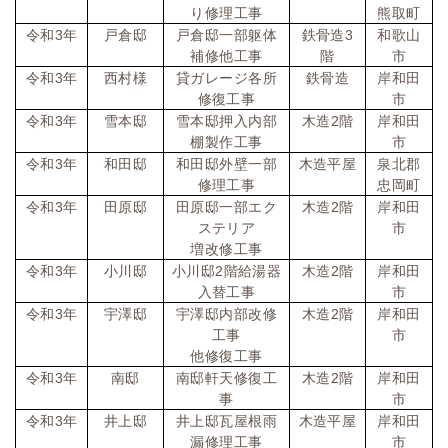
り修理工事
熊取町
令和
3
年
戸倉邸
戸倉邸一部躯体
鉄骨造
3
和歌山
補修他工事
階
市
令和
3
年
西村様
貸ガレージ各所
鉄骨造
岸和田
修復工事
市
令和
3
年
雪本邸
雪本邸押入内部
木造
2
階
岸和田
棚製作工事
市
令和
3
年
和田邸
和田邸外壁一部
木造平屋
泉北郡
修理工事
忠岡町
令和
3
年
田原邸
田原邸一部エク
木造
2
階
岸和田
ステリア
市
増改修工事
令和
3
年
小川邸
小川邸
2
階給湯器
木造
2
階
岸和田
入替工事
市
令和
3
年
宇澤邸
宇澤邸内部改修
木造
2
階
岸和田
工事
市
他修復工事
令和
3
年
南邸
南邸軒天修復工
木造
2
階
岸和田
事
市
令和
3
年
井上邸
井上邸瓦屋根雨
木造平屋
岸和田
漏修理工事
市