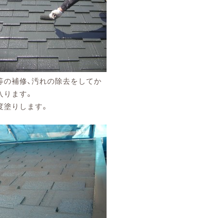
等の補修、汚れの除去をしてか
入ります。
度塗りします。