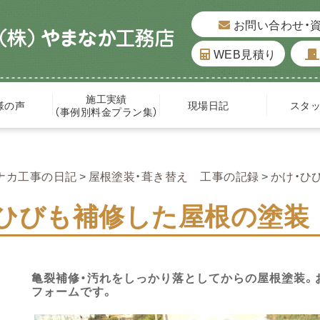
お問い合わせ・
WEB見積り
施工実績
様の声
現場日記
スタ
（事例別料金プラン集）
ナカ工事の日記
屋根塗装・葺き替え 工事の記録
かけ・ひ
・ひびも補修した屋根の塗装
亀裂補修・汚れをしっかり落としてからの屋根塗装。
フォームです。