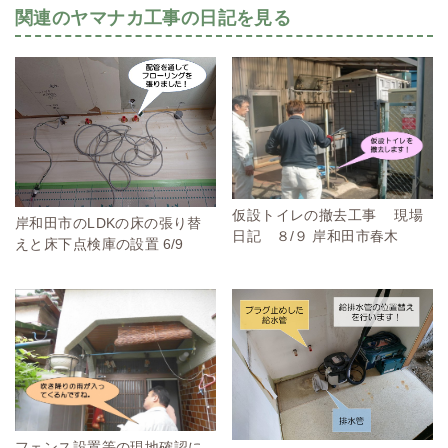
関連のヤマナカ工事の日記を見る
仮設トイレの撤去工事 現場
岸和田市のLDKの床の張り替
日記 ８/９ 岸和田市春木
えと床下点検庫の設置 6/9
フェンス設置等の現地確認に