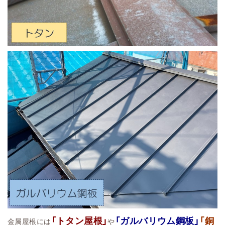
「トタン屋根」
「ガルバリウム鋼板」
「銅
金属屋根には
や