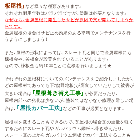
板屋根」
など様々な種類があります。
それぞれ耐用年数はバラバラですが、塗装は必要となります。
なぜなら、金属屋根に発生したサビが原因で穴が開いてしまうか
らです。
金属屋根の場合はサビ止め効果のある塗料でメンテナンスを行
うようにしましょう！
また、屋根の形状によっては、スレート瓦と同じで金属屋根にも
棟板金や、谷板金が設置されていることがあります。
なので、棟板金も約10年ごとに点検を行いましょう★
それぞれの屋根材についてのメンテナンスをご紹介しましたが、
どの屋根材であっても下地(野地板)が腐食していたりして被害が
「屋根葺き替え工事」
大きい場合は
が必要だったり、
屋根内部への劣化は少ないが、塗装ではなかなか修理が難しい場
「屋根カバー工法」
合は、
などの工事が必要となります。
屋根材を変えることもできるので、瓦屋根の場合瓦の重量を軽く
するためにスレート瓦やガルバリウム鋼板へ葺き替えたり、
スレート瓦の上からガルバリウム鋼板でカバー工法することも