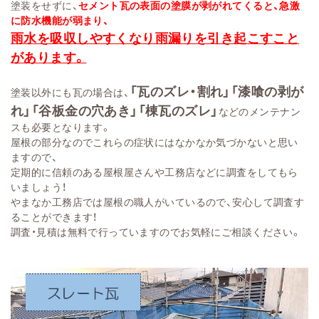
塗装をせずに、
セメント瓦の表面の塗膜が剥がれてくると、急激
に防水機能が弱まり、
雨水を吸収しやすくなり雨漏りを引き起こすこと
があります。
「瓦のズレ・割れ」「漆喰の剥が
塗装以外にも瓦の場合は、
れ」「谷板金の穴あき」「棟瓦のズレ」
などのメンテナン
スも必要となります。
屋根の部分なのでこれらの症状にはなかなか気づかないと思い
ますので、
定期的に信頼のある屋根屋さんや工務店などに調査をしてもら
いましょう！
やまなか工務店では屋根の職人がいているので、安心して調査す
ることができます！
調査・見積は無料で行っていますのでお気軽にご相談ください。