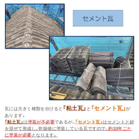
「粘土瓦」
「セメント瓦」
瓦には大きく種類を分けると
と
が
あります。
「粘土瓦」
は
塗装が不必要
であるが、
「セメント瓦」
はセメントと砂
を混ぜて形成し、乾燥後に塗装している瓦ですので、
約10年ごと
に塗装が必要
となります。