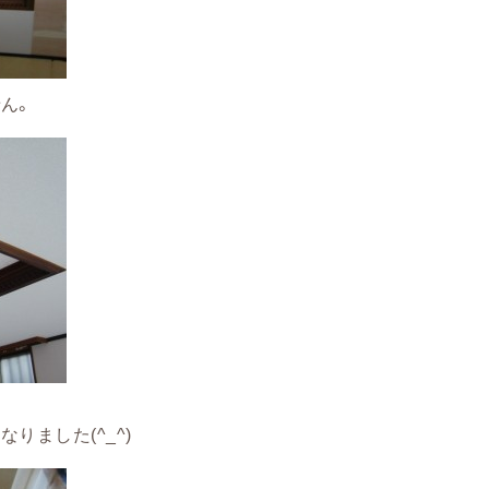
ん。
りました(^_^)