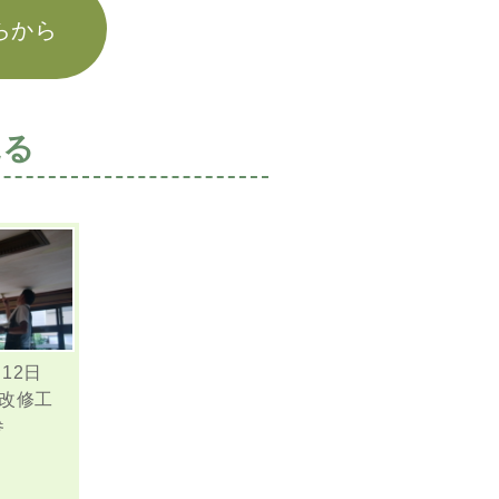
らから
見る
7月12日
室改修工
参