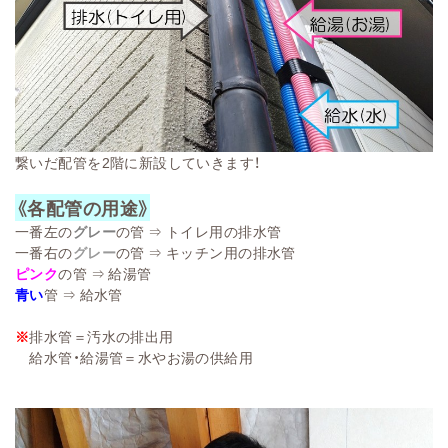
繋いだ配管を2階に新設していきます！
《各配管の用途》
一番左の
グレー
の管 ⇒ トイレ用の排水管
一番右の
グレー
の管 ⇒ キッチン用の排水管
ピンク
の管 ⇒ 給湯管
青い
管 ⇒ 給水管
※
排水管＝汚水の排出用
給水管・給湯管＝水やお湯の供給用