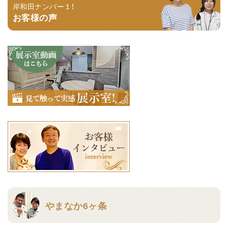
岸和田ナンバー１！
お客様の声
やまなか6ヶ条