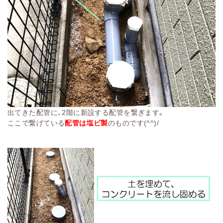
出てきた配管に、2階に新設する配管を繋ぎます。
ここで繋げている
配管は塩ビ製
のものです(^^)/