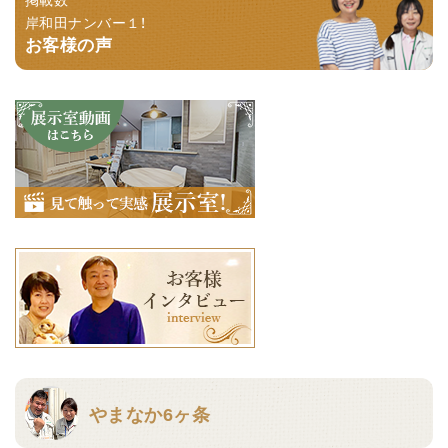
岸和田ナンバー１！
お客様の声
やまなか6ヶ条