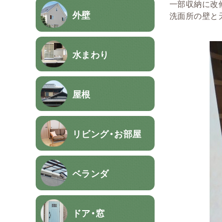
一部収納に改
外壁
洗面所の壁と
水まわり
屋根
リビング・お部屋
ベランダ
ドア・窓