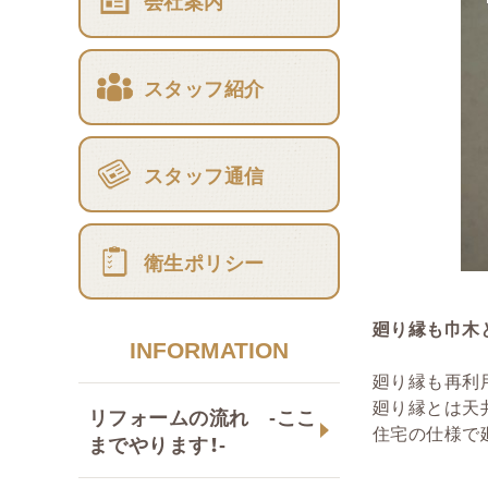
会社案内
スタッフ紹介
スタッフ通信
衛生ポリシー
廻り縁も巾木
INFORMATION
廻り縁も再利
廻り縁とは天
リフォームの流れ -ここ
住宅の仕様で
までやります！-