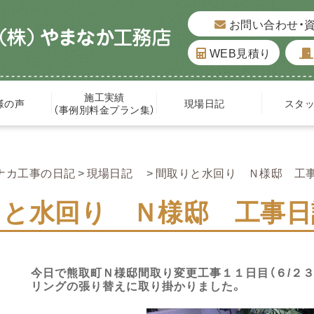
お問い合わせ・
WEB見積り
施工実績
様の声
現場日記
スタ
（事例別料金プラン集）
ナカ工事の日記
現場日記
間取りと水回り Ｎ様邸 工
りと水回り Ｎ様邸 工事日
今日で熊取町Ｎ様邸間取り変更工事１１日目（６/２３
リングの張り替えに取り掛かりました。