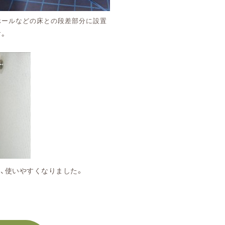
ホールなどの床との段差部分に設置
す。
なりました。