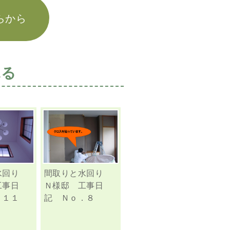
らから
見る
水回り
間取りと水回り
工事日
Ｎ様邸 工事日
．１１
記 Ｎｏ．８