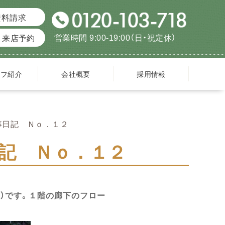
資料請求
営業時間 9:00-19:00（日・祝定休）
来店予約
ッフ紹介
会社概要
採用情報
事日記 Ｎｏ．１２
記 Ｎｏ．１２
）です。１階の廊下のフロー